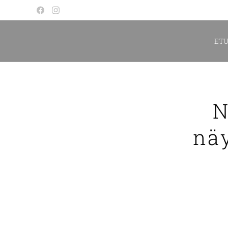
ETU
N
näy