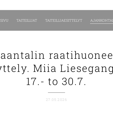
SIVU
TAITEILIJAT
TAITEILIJAESITTELYT
AJANKOHTAI
aantalin raatihuone
ttely. Miia Liesegan
17.- to 30.7.
27.05.2026