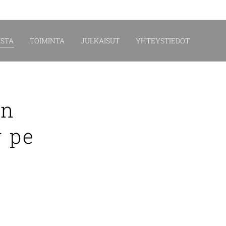
STA
TOIMINTA
JULKAISUT
YHTEYSTIEDOT
en
g pe