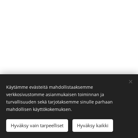
Käytämme evästeitä mahdollistaaksemme
verkkosivustomme asianmukaisen toiminnan ja
turvallisuuden sekä tarjotaksemme sinulle parhaan
mahdollisen käyttökokemuksen.
Hyväksy vain tarpeelliset
Hyväksy kaikki
Evästeet